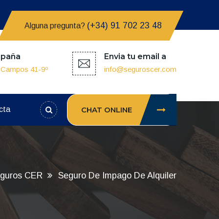
(+34) 91 702 23 48
Alguna pregunta?
spaña
Envia tu email a
z Campos 41-9º
info@seguroscer.com
cta
CHAT ONLINE
eguros CER
Seguro De Impago De Alquiler