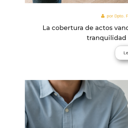
por Dpto. P
La cobertura de actos vand
tranquilidad
L