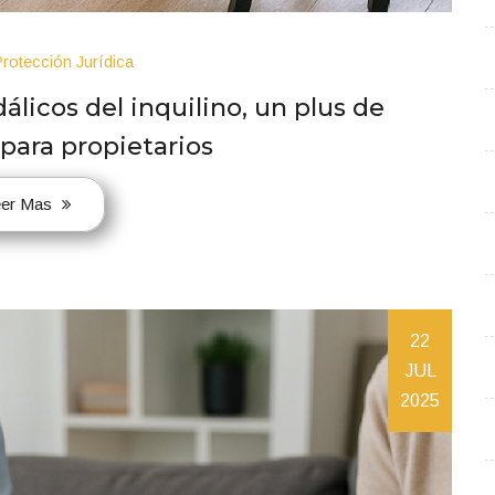
rotección Jurídica
álicos del inquilino, un plus de
 para propietarios
eer Mas
22
JUL
2025