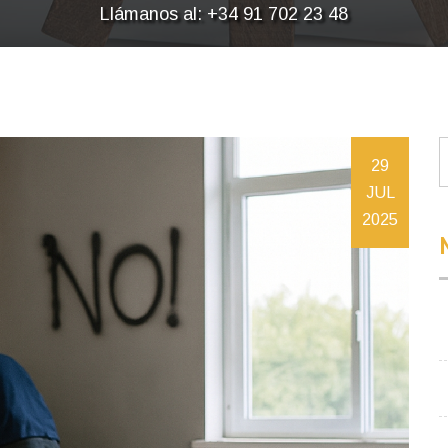
Llámanos al: +34 91 702 23 48
29
JUL
2025