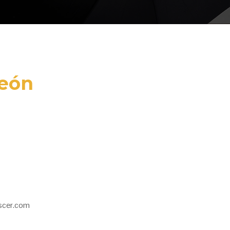
León
oscer.com