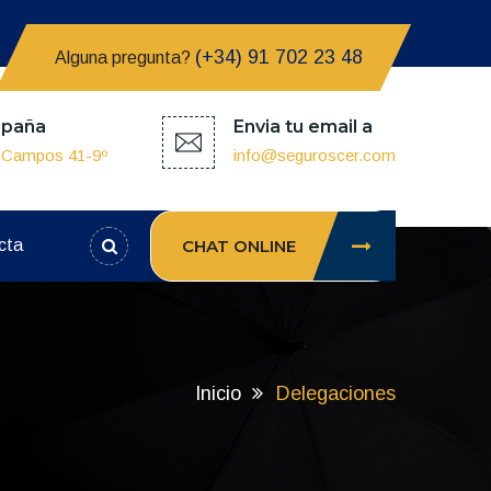
(+34) 91 702 23 48
Alguna pregunta?
spaña
Envia tu email a
z Campos 41-9º
info@seguroscer.com
cta
CHAT ONLINE
Inicio
Delegaciones