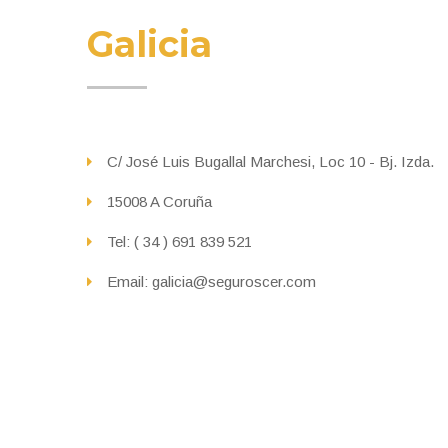
Galicia
C/ José Luis Bugallal Marchesi, Loc 10 - Bj. Izda.
15008 A Coruña
Tel: ( 34 ) 691 839 521
Email: galicia@seguroscer.com